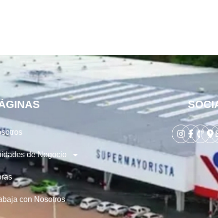
ÁGINAS
SOCI
sotros
idades de Negocio
ras
abaja con Nosotros