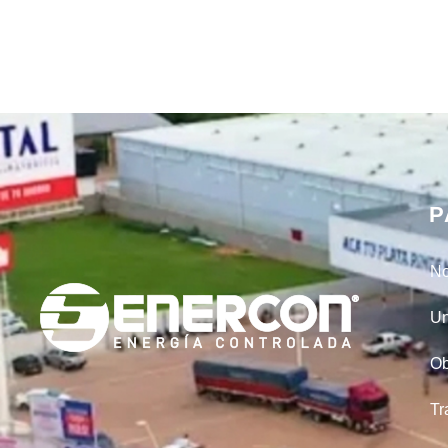
P
No
Un
Ob
Tr