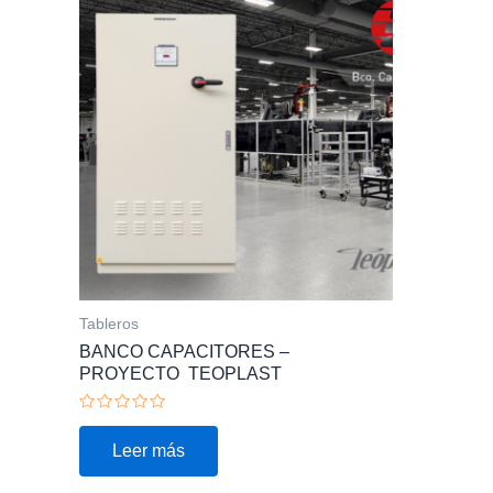
Tableros
BANCO CAPACITORES –
PROYECTO TEOPLAST
Valorado
con
Leer más
0
de
5