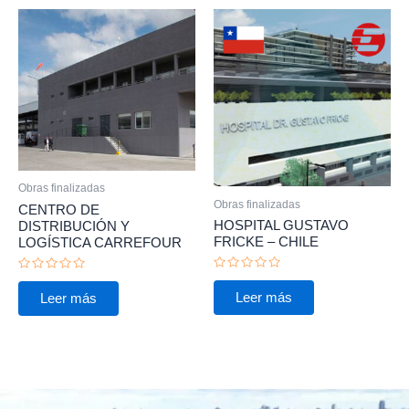
Obras finalizadas
Obras finalizadas
CENTRO DE
HOSPITAL GUSTAVO
DISTRIBUCIÓN Y
FRICKE – CHILE
LOGÍSTICA CARREFOUR
Valorado
Valorado
con
con
Leer más
Leer más
0
0
de
de
5
5