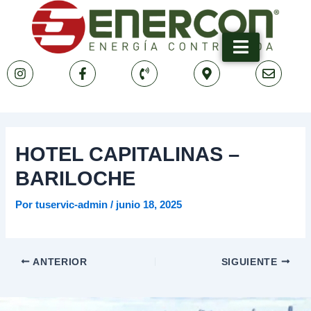
Ir
Navegación
al
de
contenido
entradas
HOTEL CAPITALINAS –
BARILOCHE
Por
tuservic-admin
/
junio 18, 2025
ANTERIOR
SIGUIENTE