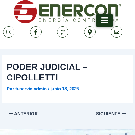
Ir
Navegación
al
de
contenido
entradas
PODER JUDICIAL –
CIPOLLETTI
Por
tuservic-admin
/
junio 18, 2025
ANTERIOR
SIGUIENTE