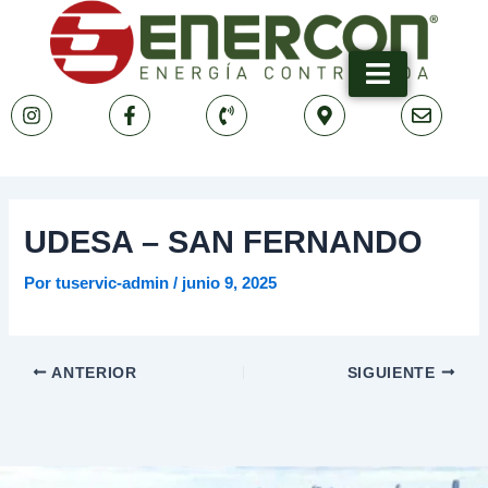
Ir
Navegación
al
de
contenido
entradas
UDESA – SAN FERNANDO
Por
tuservic-admin
/
junio 9, 2025
ANTERIOR
SIGUIENTE